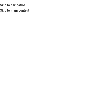
Skip to navigation
Danışma Hattı : 0212 267 52 10 - 0552 244 09 65
Skip to main content
MENÜ
CLİNO REHABİLİTASYON
PROGRAMI
Anasayfa
CLİNO REHABİLİTASYON PROGRAMI