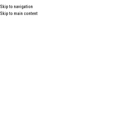
Skip to navigation
Danışma Hattı : 0212 267 52 10 - 0552 244 09 65
Skip to main content
MENÜ
Ayak Bakımı
Anasayfa
Ayak Bakımı
Ayak bakımı
Ayak terlemesinden, mantar ve küflerden kaynaklanan kokuları
giderir. Yorgun ayakları rahatlatır.
AYAK KOKUSU, NEDENLERİ VE ÇÖZÜMÜ
Ayak kokusu kişinin sosyal hayatını olumsuz yönde etkileyen bir durumdur.
Gün içerisinde ayaklarımız çorap ve ayakkabılar içerisinde terler.